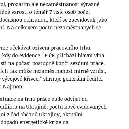
škol, prozatím ale nezaměstnanost výrazně
čně vzrostl o téměř 7 tisíc osob počet
dočasnou ochranou, kteří se zaevidovali jako
ní. Na celkovém počtu nezaměstnaných se
me očekávat oživení pracovního trhu.
 kdy do evidence ÚP ČR přichází hlavní vlna
osti na počasí postupně končí sezónní práce.
cích tak může nezaměstnanost mírně vzrůst,
 vývojové křivce,“ shrnuje generální ředitel
or Najmon.
situace na trhu práce bude odvíjet od
nfliktu na Ukrajině, počtu nově evidovaných
í z řad občanů Ukrajiny, aktuální
 dopadů energetické krize na