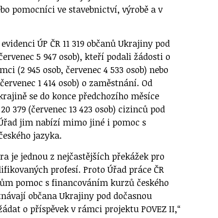
bo pomocníci ve stavebnictví, výrobě a v
 evidenci ÚP ČR 11 319 občanů Ukrajiny pod
rvenec 5 947 osob), kteří podali žádosti o
mci (2 945 osob, červenec 4 533 osob) nebo
 červenec 1 414 osob) o zaměstnání. Od
krajině se do konce předchozího měsíce
20 379 (červenec 13 423 osob) cizinců pod
řad jim nabízí mimo jiné i pomoc s
českého jazyka.
ra je jednou z nejčastějších překážek pro
ifikovaných profesí. Proto Úřad práce ČR
lům pomoc s financováním kurzů českého
tnávají občana Ukrajiny pod dočasnou
dat o příspěvek v rámci projektu POVEZ II,“