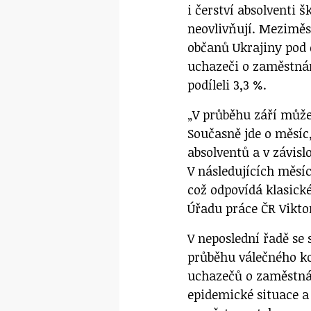
i čerství absolventi 
neovlivňují. Meziměsí
občanů Ukrajiny pod 
uchazeči o zaměstná
podíleli 3,3 %.
„V průběhu září může
Současně jde o měsíc,
absolventů a v závisl
V následujících měsí
což odpovídá klasické
Úřadu práce ČR Vikt
V neposlední řadě se 
průběhu válečného ko
uchazečů o zaměstnán
epidemické situace a