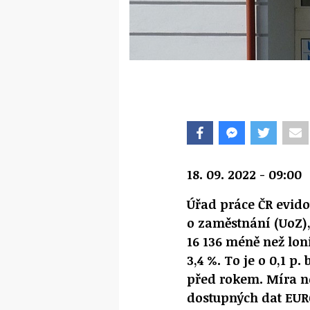
18. 09. 2022 - 09:00
Úřad práce ČR evido
o zaměstnání (UoZ),
16 136 méně než lon
3,4 %. To je o 0,1 p.
před rokem. Míra n
dostupných dat EURO