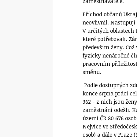
zaměstnavatele.
Příchod občanů Ukraj
neovlivnil. Nastupuj
V určitých oblastech
které potřebovali. Zá
především ženy. Což 
fyzicky nenáročné či
pracovním příležitos
směnu.
Podle dostupných zdr
konce srpna práci ce
362 - z nich jsou žen
zaměstnání odešli. K
území ČR 80 676 osob
Nejvíce ve Středočesk
osob) a dále v Praze (