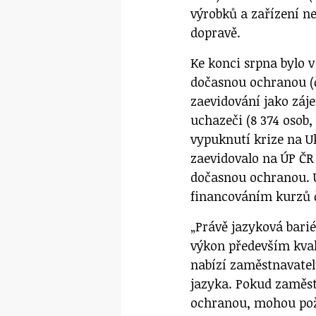
výrobků a zařízení ne
dopravě.
Ke konci srpna bylo v
dočasnou ochranou (če
zaevidování jako záje
uchazeči (8 374 osob,
vypuknutí krize na U
zaevidovalo na ÚP ČR 
dočasnou ochranou. Ú
financováním kurzů 
„Právě jazyková barié
výkon především kval
nabízí zaměstnavate
jazyka. Pokud zaměs
ochranou, mohou požá