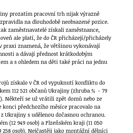
iny prozatím pracovní trh nijak výrazně
í zpravidla na dlouhodobě neobsazené pozice.
 tak zaměstnavatelé získali zaměstnance,
roveň ale platí, že do ČR přicházejí/přicházely
v praxi znamená, že většinou vykonávají
nnosti a dávají přednost krátkodobým
tem a s ohledem na děti také práci na jednu
ojů získalo v ČR od vypuknutí konfliktu do
lkem 112 521 občanů Ukrajiny (zhruba ¾ - 79
y). Někteří se už vrátili zpět domů nebo ze
e konci předchozího měsíce pracovalo na
 z Ukrajiny s udělenou dočasnou ochranou.
ém (12 949 osob) a Plzeňském kraji (11 050
9 258 osob). Nejčastěji jako montážní dělníci