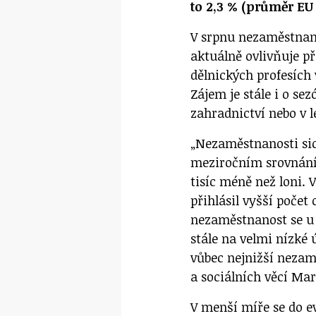
to 2,3 % (průměr EU 
V srpnu nezaměstnan
aktuálně ovlivňuje 
dělnických profesích
Zájem je stále i o se
zahradnictví nebo v l
„Nezaměstnanosti sic
meziročním srovnání
tisíc méně než loni. 
přihlásil vyšší počet
nezaměstnanost se u 
stále na velmi nízké
vůbec nejnižší nezam
a sociálních věcí Mar
V menší míře se do e