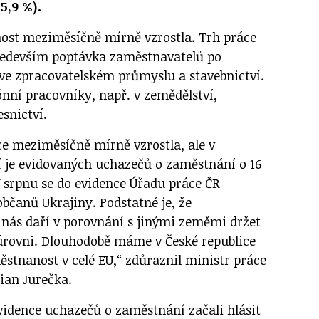
5,9 %).
ost meziměsíčně mírně vzrostla. Trh práce
především poptávka zaměstnavatelů po
 ve zpracovatelském průmyslu a stavebnictví.
zónní pracovníky, např. v zemědělství,
esnictví.
e meziměsíčně mírně vzrostla, ale v
 je evidovaných uchazečů o zaměstnání o 16
V srpnu se do evidence Úřadu práce ČR
 občanů Ukrajiny. Podstatné je, že
nás daří v porovnání s jinými zeměmi držet
 úrovni. Dlouhodobě máme v České republice
ěstnanost v celé EU,“ zdůraznil ministr práce
ian Jurečka.
vidence uchazečů o zaměstnání začali hlásit