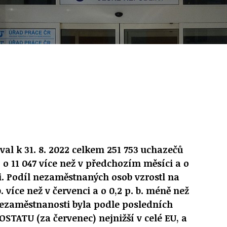
val k 31. 8. 2022 celkem 251 753 uchazečů
 o 11 047 více než v předchozím měsíci a o
i. Podíl nezaměstnaných osob vzrostl na
 b. více než v červenci a o 0,2 p. b. méně než
ezaměstnanosti byla podle posledních
STATU (za červenec) nejnižší v celé EU, a