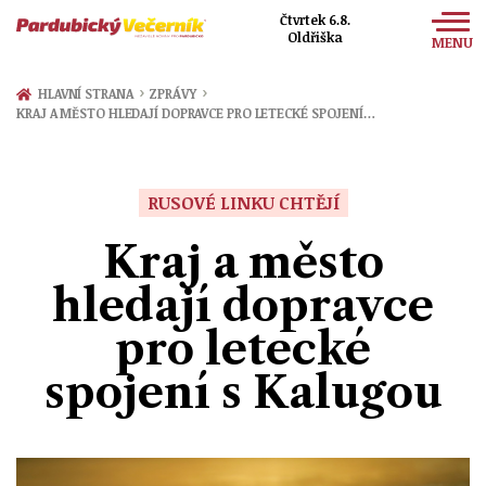
Čtvrtek 6.8.
Oldřiška
MENU
Zprávy
›
›
HLAVNÍ STRANA
ZPRÁVY
KRAJ A MĚSTO HLEDAJÍ DOPRAVCE PRO LETECKÉ SPOJENÍ…
Sport
Kultura
RUSOVÉ LINKU CHTĚJÍ
Společnost
Kraj a město
hledají dopravce
pro letecké
spojení s Kalugou