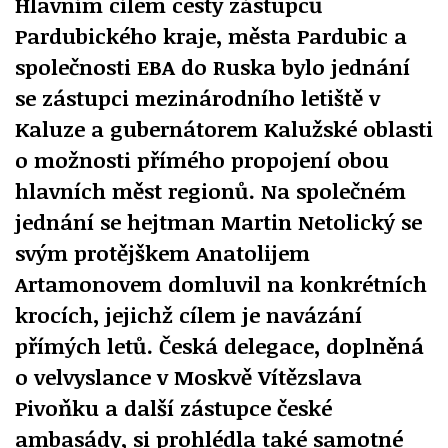
Hlavním cílem cesty zástupců
Pardubického kraje, města Pardubic a
společnosti EBA do Ruska bylo jednání
se zástupci mezinárodního letiště v
Kaluze a gubernátorem Kalužské oblasti
o možnosti přímého propojení obou
hlavních měst regionů. Na společném
jednání se hejtman Martin Netolický se
svým protějškem Anatolijem
Artamonovem domluvil na konkrétních
krocích, jejichž cílem je navázání
přímých letů. Česká delegace, doplněná
o velvyslance v Moskvě Vítězslava
Pivoňku a další zástupce české
ambasády, si prohlédla také samotné