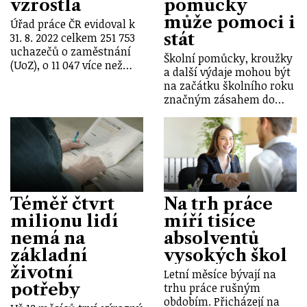
vzrostla
pomůcky
může pomoci i
Úřad práce ČR evidoval k
stát
31. 8. 2022 celkem 251 753
uchazečů o zaměstnání
Školní pomůcky, kroužky
(UoZ), o 11 047 více než…
a další výdaje mohou být
na začátku školního roku
značným zásahem do…
Téměř čtvrt
Na trh práce
milionu lidí
míří tisíce
nemá na
absolventů
základní
vysokých škol
životní
Letní měsíce bývají na
potřeby
trhu práce rušným
obdobím. Přicházejí na