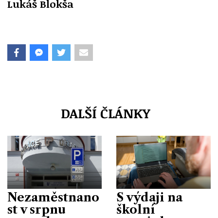
Lukáš Blokša
DALŠÍ ČLÁNKY
Nezaměstnano
S výdaji na
st v srpnu
školní