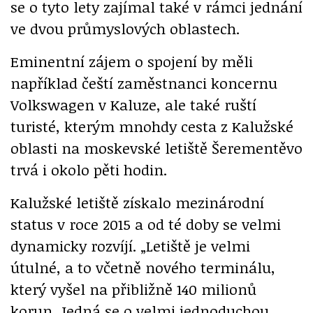
se o tyto lety zajímal také v rámci jednání
ve dvou průmyslových oblastech.
Eminentní zájem o spojení by měli
například čeští zaměstnanci koncernu
Volkswagen v Kaluze, ale také ruští
turisté, kterým mnohdy cesta z Kalužské
oblasti na moskevské letiště Šerementěvo
trvá i okolo pěti hodin.
Kalužské letiště získalo mezinárodní
status v roce 2015 a od té doby se velmi
dynamicky rozvíjí. „Letiště je velmi
útulné, a to včetně nového terminálu,
který vyšel na přibližně 140 milionů
korun. Jedná se o velmi jednoduchou