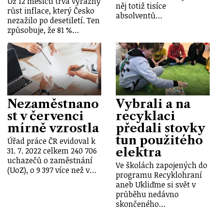
Už 12 měsíců trvá výrazný
něj totiž tisíce
růst inflace, který Česko
absolventů…
nezažilo po desetiletí. Ten
způsobuje, že 81 %…
Nezaměstnano
Vybrali a na
st v červenci
recyklaci
mírně vzrostla
předali stovky
tun použitého
Úřad práce ČR evidoval k
elektra
31. 7. 2022 celkem 240 706
uchazečů o zaměstnání
Ve školách zapojených do
(UoZ), o 9 397 více než v…
programu Recyklohraní
aneb Ukliďme si svět v
průběhu nedávno
skončeného…