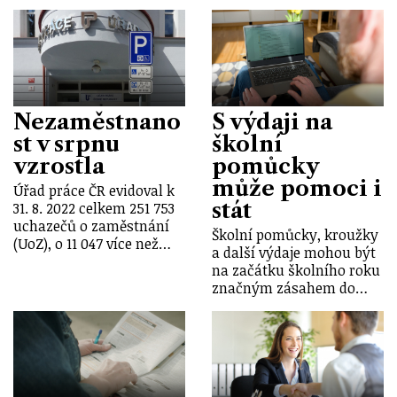
Nezaměstnano
S výdaji na
st v srpnu
školní
vzrostla
pomůcky
může pomoci i
Úřad práce ČR evidoval k
stát
31. 8. 2022 celkem 251 753
uchazečů o zaměstnání
Školní pomůcky, kroužky
(UoZ), o 11 047 více než…
a další výdaje mohou být
na začátku školního roku
značným zásahem do…