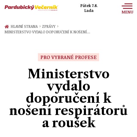
Pátek 7.8.
Lada
MENU
Zprávy
›
›
HLAVNÍ STRANA
ZPRÁVY
MINISTERSTVO VYDALO DOPORUČENÍ K NOŠENÍ…
Sport
Kultura
PRO VYBRANÉ PROFESE
Společnost
Ministerstvo
vydalo
doporučení k
nošení respirátorů
a roušek