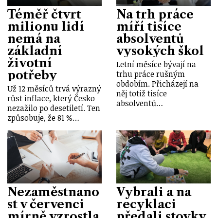
Téměř čtvrt
Na trh práce
milionu lidí
míří tisíce
nemá na
absolventů
základní
vysokých škol
životní
Letní měsíce bývají na
potřeby
trhu práce rušným
obdobím. Přicházejí na
Už 12 měsíců trvá výrazný
něj totiž tisíce
růst inflace, který Česko
absolventů…
nezažilo po desetiletí. Ten
způsobuje, že 81 %…
Nezaměstnano
Vybrali a na
st v červenci
recyklaci
mírně vzrostla
předali stovky