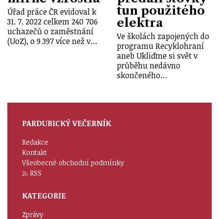
tun použitého
Úřad práce ČR evidoval k
elektra
31. 7. 2022 celkem 240 706
uchazečů o zaměstnání
Ve školách zapojených do
(UoZ), o 9 397 více než v…
programu Recyklohraní
aneb Ukliďme si svět v
průběhu nedávno
skončeného…
PARDUBICKÝ VEČERNÍK
Redakce
Kontakt
Všeobecné obchodní podmínky
RSS
KATEGORIE
Zprávy