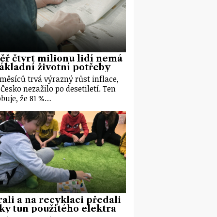
ř čtvrt milionu lidí nemá
ákladní životní potřeby
 měsíců trvá výrazný růst inflace,
 Česko nezažilo po desetiletí. Ten
buje, že 81 %…
ali a na recyklaci předali
ky tun použitého elektra