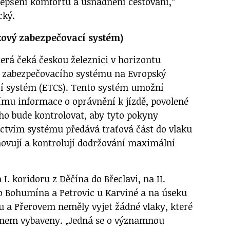
zlepšení komfortu a usnadnění cestování,“
cký.
kový zabezpečovací systém)
erá čeká českou železnici v horizontu
na zabezpečovacího systému na Evropský
í systém (ETCS). Tento systém umožní
ímu informace o oprávnění k jízdě, povolené
 ho bude kontrolovat, aby tyto pokyny
ictvím systému předává traťová část do vlaku
novují a kontrolují dodržování maximální
 I. koridoru z Děčína do Břeclavi, na II.
do Bohumína a Petrovic u Karviné a na úseku
 a Přerovem neměly vyjet žádné vlaky, které
mem vybaveny. „Jedná se o významnou