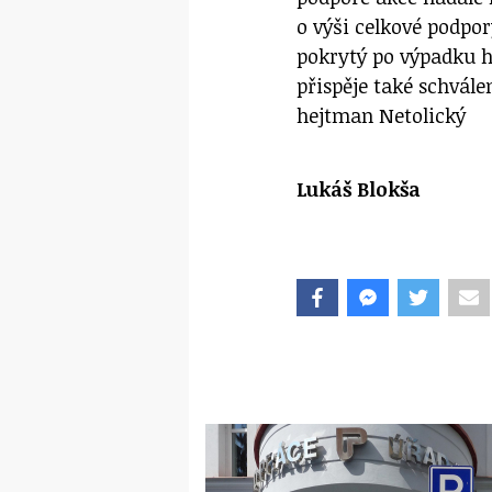
o výši celkové podpor
pokrytý po výpadku 
přispěje také schvále
hejtman Netolický
Lukáš Blokša