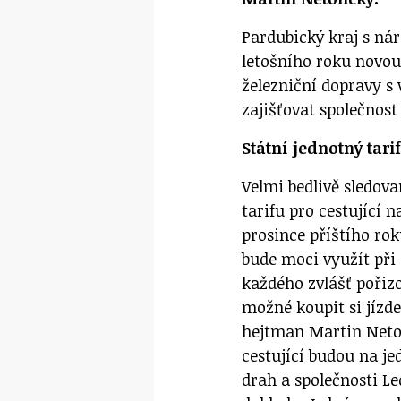
Pardubický kraj s n
letošního roku novou
železniční dopravy s 
zajišťovat společnost
Státní jednotný tari
Velmi bedlivě sledov
tarifu pro cestující n
prosince příštího rok
bude moci využít při 
každého zvlášť pořiz
možné koupit si jízd
hejtman Martin Netol
cestující budou na j
drah a společnosti Le