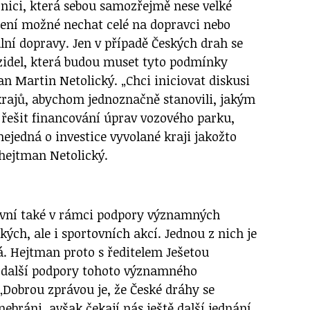
nici, která sebou samozřejmě nese velké
není možné nechat celé na dopravci nebo
lní dopravy. Jen v případě Českých drah se
zidel, která budou muset tyto podmínky
an Martin Netolický. „Chci iniciovat diskusi
krajů, abychom jednoznačně stanovili, jakým
řešit financování úprav vozového parku,
ejedná o investice vyvolané kraji jakožto
l hejtman Netolický.
ivní také v rámci podpory významných
kých, ale i sportovních akcí. Jednou z nich je
á. Hejtman proto s ředitelem Ješetou
 další podpory tohoto významného
„Dobrou zprávou je, že České dráhy se
ebráni, avšak čekají nás ještě další jednání