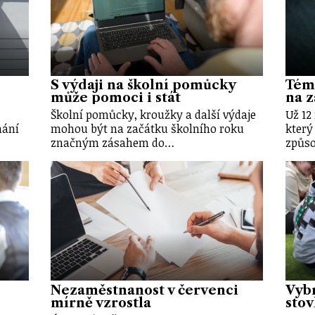
S výdaji na školní pomůcky
Témě
může pomoci i stát
na z
Školní pomůcky, kroužky a další výdaje
Už 12
nání
mohou být na začátku školního roku
který
značným zásahem do…
způso
Nezaměstnanost v červenci
Vybr
mírně vzrostla
stov