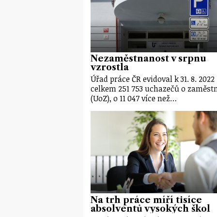
Nezaměstnanost v srpnu
vzrostla
Úřad práce ČR evidoval k 31. 8. 2022
celkem 251 753 uchazečů o zaměst
(UoZ), o 11 047 více než…
Na trh práce míří tisíce
absolventů vysokých škol