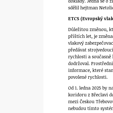
doklady. Jedná se o 
sdělil hejtman Netoli
ETCS (Evropský vla
Důležitou změnou, kt
příštích let, je změ
vlakový zabezpečovac
předávat strojvedouc
rychlosti a současně
dodržoval. Prostředn
informace, které sta
povolené rychlosti.
Od 1. ledna 2025 by na
koridoru z Břeclavi 
mezi Českou Třebovou
nebudou tímto systé