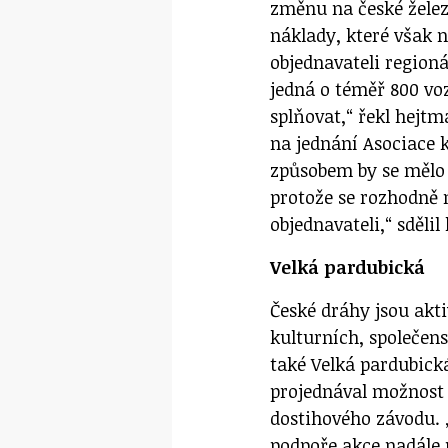
změnu na české želez
náklady, které však 
objednavateli regioná
jedná o téměř 800 vo
splňovat,“ řekl hejtm
na jednání Asociace 
způsobem by se mělo 
protože se rozhodně n
objednavateli,“ sděli
Velká pardubická
České dráhy jsou akt
kulturních, společens
také Velká pardubick
projednával možnost
dostihového závodu. 
podpoře akce nadále n