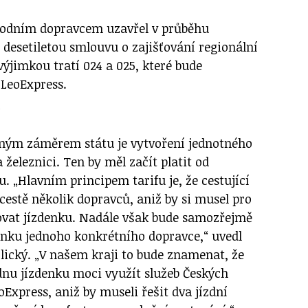
árodním dopravcem uzavřel v průběhu
 desetiletou smlouvu o zajišťování regionální
výjimkou tratí 024 a 025, které bude
 LeoExpress.
f
aným záměrem státu je vytvoření jednotného
a železnici. Ten by měl začít platit od
u. „Hlavním principem tarifu je, že cestující
cestě několik dopravců, aniž by si musel pro
ovat jízdenku. Nadále však bude samozřejmě
enku jednoho konkrétního dopravce,“ uvedl
ický. „V našem kraji to bude znamenat, že
ednu jízdenku moci využít služeb Českých
oExpress, aniž by museli řešit dva jízdní