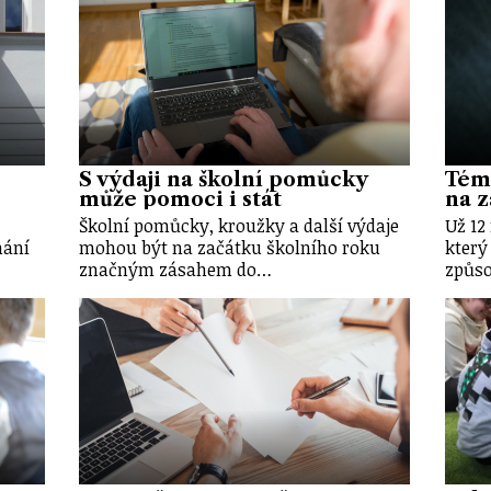
S výdaji na školní pomůcky
Témě
může pomoci i stát
na z
Školní pomůcky, kroužky a další výdaje
Už 12
nání
mohou být na začátku školního roku
který
značným zásahem do…
způso