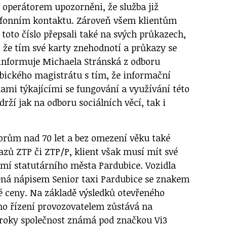
u operátorem upozorněni, že služba již
lefonním kontaktu. Zároveň všem klientům
toto číslo přepsali také na svých průkazech,
, že tím své karty znehodnotí a průkazy se
informuje Michaela Stránská z odboru
ubického magistrátu s tím, že informační
ami týkajícími se fungování a využívání této
drží jak na odboru sociálních věcí, tak i
iorům nad 70 let a bez omezení věku také
zů ZTP či ZTP/P, klient však musí mít své
zemí statutárního města Pardubice. Vozidla
ená nápisem Senior taxi Pardubice se znakem
 ceny. Na základě výsledků otevřeného
o řízení provozovatelem zůstává na
 roky společnost známá pod značkou Vi3