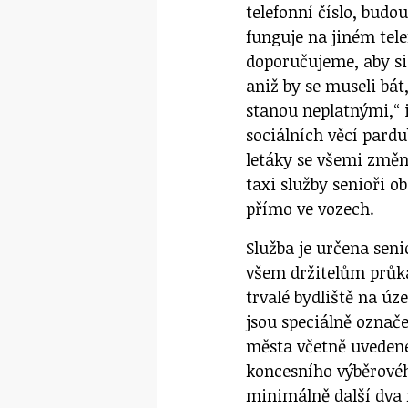
telefonní číslo, budo
funguje na jiném te
doporučujeme, aby si 
aniž by se museli bát
stanou neplatnými,“ 
sociálních věcí pard
letáky se všemi změn
taxi služby senioři ob
přímo ve vozech.
Služba je určena sen
všem držitelům průka
trvalé bydliště na ú
jsou speciálně označ
města včetně uvedené
koncesního výběrovéh
minimálně další dva