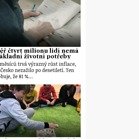
ř čtvrt milionu lidí nemá
ákladní životní potřeby
 měsíců trvá výrazný růst inflace,
 Česko nezažilo po desetiletí. Ten
buje, že 81 %…