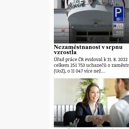
Nezaměstnanost v srpnu
vzrostla
Úřad práce ČR evidoval k 31. 8. 2022
celkem 251 753 uchazečů o zaměst
(UoZ), o 11 047 více než…