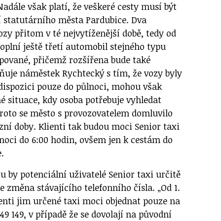
adále však platí, že veškeré cesty musí být
 statutárního města Pardubice. Dva
zy přitom v té nejvytíženější době, tedy od
doplní ještě třetí automobil stejného typu
pované, přičemž rozšířena bude také
sňuje náměstek Rychtecký s tím, že vozy byly
ispozici pouze do půlnoci, mohou však
é situace, kdy osoba potřebuje vyhledat
roto se město s provozovatelem domluvilo
zní doby. Klienti tak budou moci Senior taxi
lnoci do 6:00 hodin, ovšem jen k cestám do
.
u by potenciální uživatelé Senior taxi určitě
e změna stávajícího telefonního čísla. „Od 1.
ienti jim určené taxi moci objednat pouze na
149 149, v případě že se dovolají na původní