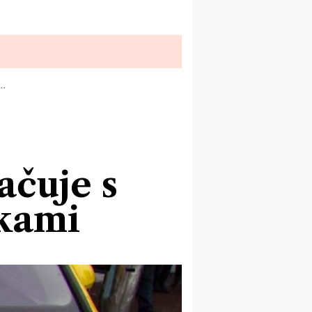
I…
ačuje s
kami