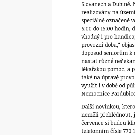
Slovanech a Dubině. N
realizovány na území
speciálně označené vo
6:00 do 15:00 hodin, 
vhodný i pro handica
provozní doba,“ obja
doposud seniorům k d
nastat různé nečekan
lékařskou pomoc, a p
také na úpravě provo
využít i v době od pů
Nemocnice Pardubice
Další novinkou, ktero
neměli přehlédnout, j
července si budou kl
telefonním čísle 770 