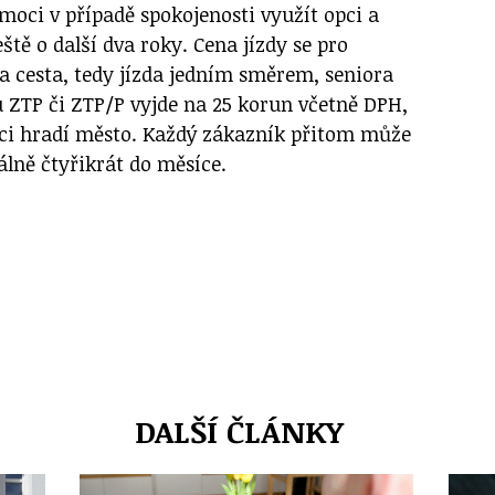
moci v případě spokojenosti využít opci a
ště o další dva roky. Cena jízdy se pro
a cesta, tedy jízda jedním směrem, seniora
u ZTP či ZTP/P vyjde na 25 korun včetně DPH,
ci hradí město. Každý zákazník přitom může
lně čtyřikrát do měsíce.
DALŠÍ ČLÁNKY