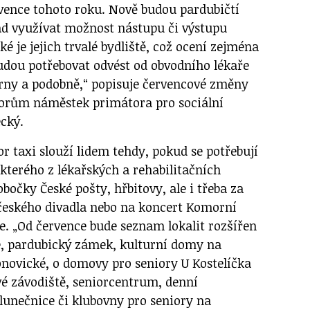
rvence tohoto roku. Nově budou pardubičtí
ad využívat možnost nástupu či výstupu
ké je jejich trvalé bydliště, což ocení zejména
udou potřebovat odvést od obvodního lékaře
rny a podobně,“ popisuje červencové změny
iorům náměstek primátora pro sociální
ecký.
r taxi slouží lidem tehdy, pokud se potřebují
kterého z lékařských a rehabilitačních
obočky České pošty, hřbitovy, ale i třeba za
českého divadla nebo na koncert Komorní
e. „Od července bude seznam lokalit rozšířen
le, pardubický zámek, kulturní domy na
onovické, o domovy pro seniory U Kostelíčka
vé závodiště, seniorcentrum, denní
lunečnice či klubovny pro seniory na