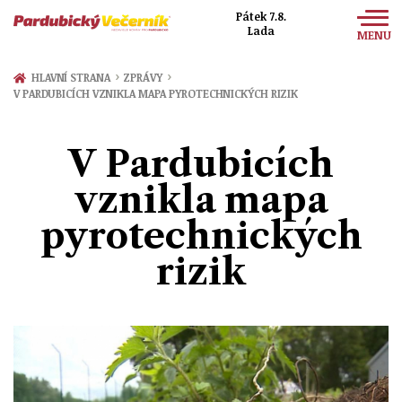
Pátek 7.8.
Lada
MENU
Zprávy
›
›
HLAVNÍ STRANA
ZPRÁVY
V PARDUBICÍCH VZNIKLA MAPA PYROTECHNICKÝCH RIZIK
Sport
Kultura
V Pardubicích
Společnost
vznikla mapa
pyrotechnických
rizik