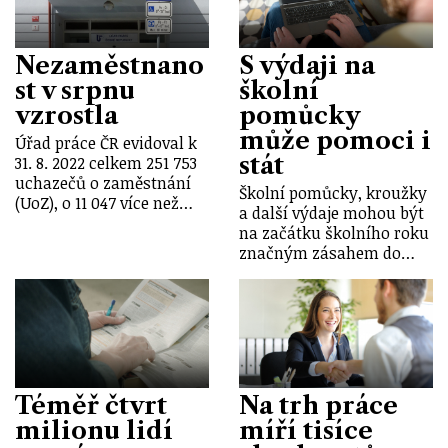
Nezaměstnano
S výdaji na
st v srpnu
školní
vzrostla
pomůcky
může pomoci i
Úřad práce ČR evidoval k
stát
31. 8. 2022 celkem 251 753
uchazečů o zaměstnání
Školní pomůcky, kroužky
(UoZ), o 11 047 více než…
a další výdaje mohou být
na začátku školního roku
značným zásahem do…
Téměř čtvrt
Na trh práce
milionu lidí
míří tisíce