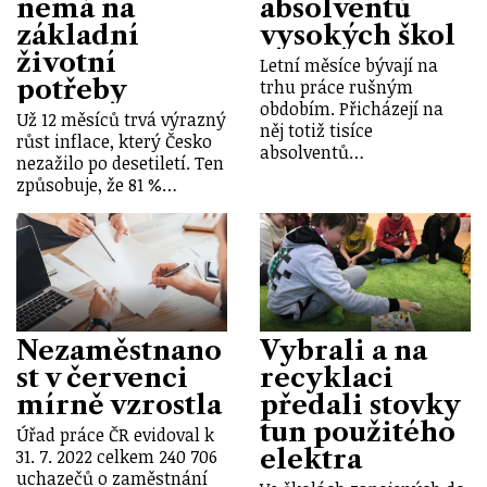
nemá na
absolventů
základní
vysokých škol
životní
Letní měsíce bývají na
potřeby
trhu práce rušným
obdobím. Přicházejí na
Už 12 měsíců trvá výrazný
něj totiž tisíce
růst inflace, který Česko
absolventů…
nezažilo po desetiletí. Ten
způsobuje, že 81 %…
Nezaměstnano
Vybrali a na
st v červenci
recyklaci
mírně vzrostla
předali stovky
tun použitého
Úřad práce ČR evidoval k
elektra
31. 7. 2022 celkem 240 706
uchazečů o zaměstnání