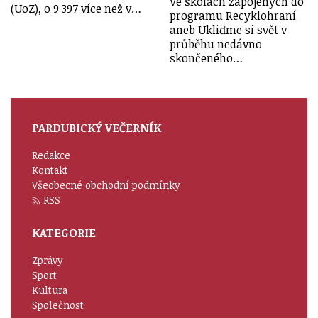
Ve školách zapojených do
(UoZ), o 9 397 více než v…
programu Recyklohraní
aneb Ukliďme si svět v
průběhu nedávno
skončeného…
PARDUBICKÝ VEČERNÍK
Redakce
Kontakt
Všeobecné obchodní podmínky
RSS
KATEGORIE
Zprávy
Sport
Kultura
Společnost