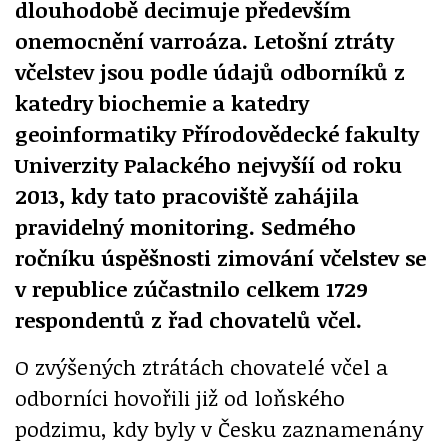
dlouhodobě decimuje především
onemocnění varroáza. Letošní ztráty
včelstev jsou podle údajů odborníků z
katedry biochemie a katedry
geoinformatiky Přírodovědecké fakulty
Univerzity Palackého nejvyšíí od roku
2013, kdy tato pracoviště zahájila
pravidelný monitoring. Sedmého
ročníku úspěšnosti zimování včelstev se
v republice zúčastnilo celkem 1729
respondentů z řad chovatelů včel.
O zvýšených ztrátách chovatelé včel a
odborníci hovořili již od loňského
podzimu, kdy byly v Česku zaznamenány