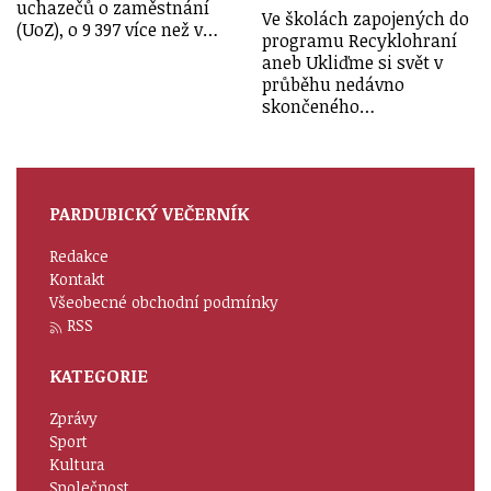
uchazečů o zaměstnání
Ve školách zapojených do
(UoZ), o 9 397 více než v…
programu Recyklohraní
aneb Ukliďme si svět v
průběhu nedávno
skončeného…
PARDUBICKÝ VEČERNÍK
Redakce
Kontakt
Všeobecné obchodní podmínky
RSS
KATEGORIE
Zprávy
Sport
Kultura
Společnost