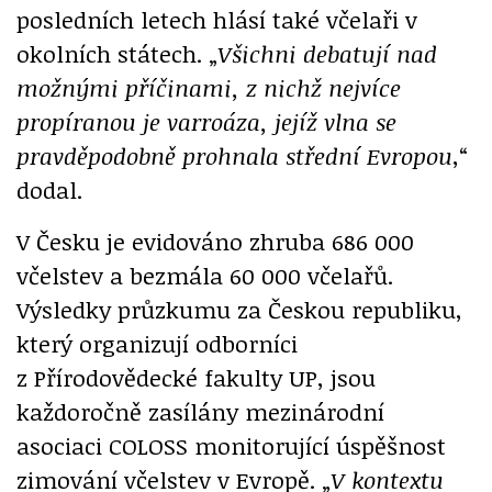
posledních letech hlásí také včelaři v
okolních státech. „
Všichni debatují nad
možnými příčinami, z nichž nejvíce
propíranou je varroáza, jejíž vlna se
pravděpodobně prohnala střední Evropou
,“
dodal.
V Česku je evidováno zhruba 686 000
včelstev a bezmála 60 000 včelařů.
Výsledky průzkumu za Českou republiku,
který organizují odborníci
z Přírodovědecké fakulty UP, jsou
každoročně zasílány mezinárodní
asociaci COLOSS monitorující úspěšnost
zimování včelstev v Evropě. „
V kontextu