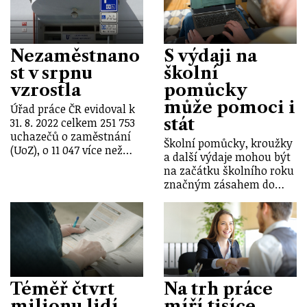
Nezaměstnano
S výdaji na
st v srpnu
školní
vzrostla
pomůcky
může pomoci i
Úřad práce ČR evidoval k
stát
31. 8. 2022 celkem 251 753
uchazečů o zaměstnání
Školní pomůcky, kroužky
(UoZ), o 11 047 více než…
a další výdaje mohou být
na začátku školního roku
značným zásahem do…
Téměř čtvrt
Na trh práce
milionu lidí
míří tisíce