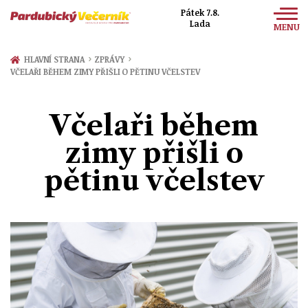
Pátek 7.8.
Lada
MENU
Zprávy
›
›
HLAVNÍ STRANA
ZPRÁVY
VČELAŘI BĚHEM ZIMY PŘIŠLI O PĚTINU VČELSTEV
Sport
Kultura
Včelaři během
Společnost
zimy přišli o
pětinu včelstev