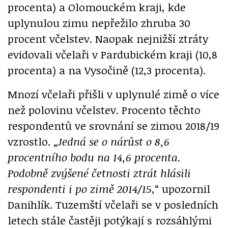
procenta) a Olomouckém kraji, kde
uplynulou zimu nepřežilo zhruba 30
procent včelstev. Naopak nejnižší ztráty
evidovali včelaři v Pardubickém kraji (10,8
procenta) a na Vysočině (12,3 procenta).
Mnozí včelaři přišli v uplynulé zimě o více
než polovinu včelstev. Procento těchto
respondentů ve srovnání se zimou 2018/19
vzrostlo. „
Jedná se o nárůst o 8,6
procentního bodu na 14,6 procenta.
Podobně zvýšené četnosti ztrát hlásili
respondenti i po zimě 2014/15
,“ upozornil
Danihlík. Tuzemští včelaři se v posledních
letech stále častěji potýkají s rozsáhlými