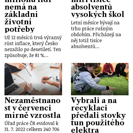
nemá na
absolventů
základní
vysokých škol
životní
Letní měsíce bývají na
potřeby
trhu práce rušným
obdobím. Přicházejí na
Už 12 měsíců trvá výrazný
něj totiž tisíce
růst inflace, který Česko
absolventů…
nezažilo po desetiletí. Ten
způsobuje, že 81 %…
Nezaměstnano
Vybrali a na
st v červenci
recyklaci
mírně vzrostla
předali stovky
tun použitého
Úřad práce ČR evidoval k
elektra
31. 7. 2022 celkem 240 706