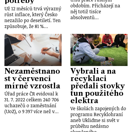
potřeby
obdobím. Přicházejí na
Už 12 měsíců trvá výrazný
něj totiž tisíce
růst inflace, který Česko
absolventů…
nezažilo po desetiletí. Ten
způsobuje, že 81 %…
Nezaměstnano
Vybrali a na
st v červenci
recyklaci
mírně vzrostla
předali stovky
tun použitého
Úřad práce ČR evidoval k
elektra
31. 7. 2022 celkem 240 706
uchazečů o zaměstnání
Ve školách zapojených do
(UoZ), o 9 397 více než v…
programu Recyklohraní
aneb Ukliďme si svět v
průběhu nedávno