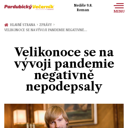
Neděle 9.8.
Roman
MENU
Zprávy
›
›
HLAVNÍ STRANA
ZPRÁVY
VELIKONOCE SE NA VÝVOJI PANDEMIE NEGATIVNĚ…
Sport
Kultura
Velikonoce se na
Společnost
vývoji pandemie
negativně
nepodepsaly