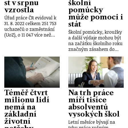
st v srpnu
školní
vzrostla
pomůcky
může pomoci i
Úřad práce ČR evidoval k
stát
31. 8. 2022 celkem 251 753
uchazečů o zaměstnání
Školní pomůcky, kroužky
(UoZ), o 11 047 více než…
a další výdaje mohou být
na začátku školního roku
značným zásahem do…
Téměř čtvrt
Na trh práce
milionu lidí
míří tisíce
nemá na
absolventů
základní
vysokých škol
životní
Letní měsíce bývají na
trhu práce rušným