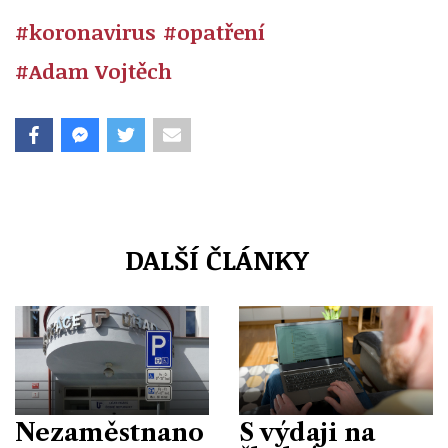
#koronavirus
#opatření
#Adam Vojtěch
DALŠÍ ČLÁNKY
Nezaměstnano
S výdaji na