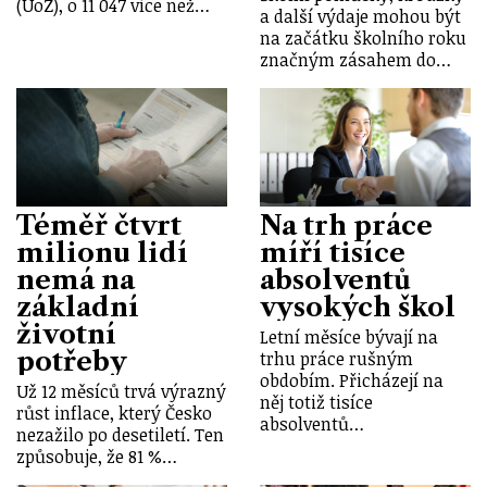
(UoZ), o 11 047 více než…
a další výdaje mohou být
na začátku školního roku
značným zásahem do…
Téměř čtvrt
Na trh práce
milionu lidí
míří tisíce
nemá na
absolventů
základní
vysokých škol
životní
Letní měsíce bývají na
potřeby
trhu práce rušným
obdobím. Přicházejí na
Už 12 měsíců trvá výrazný
něj totiž tisíce
růst inflace, který Česko
absolventů…
nezažilo po desetiletí. Ten
způsobuje, že 81 %…