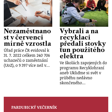
Nezaměstnano
Vybrali a na
st v červenci
recyklaci
mírně vzrostla
předali stovky
tun použitého
Úřad práce ČR evidoval k
elektra
31. 7. 2022 celkem 240 706
uchazečů o zaměstnání
Ve školách zapojených do
(UoZ), o 9 397 více než v…
programu Recyklohraní
aneb Ukliďme si svět v
průběhu nedávno
skončeného…
PARDUBICKÝ VEČERNÍK