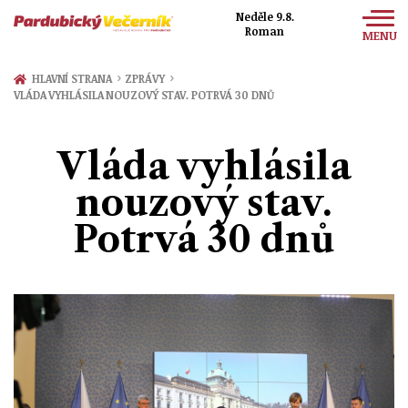
Neděle 9.8.
Roman
MENU
Zprávy
›
›
HLAVNÍ STRANA
ZPRÁVY
VLÁDA VYHLÁSILA NOUZOVÝ STAV. POTRVÁ 30 DNŮ
Sport
Kultura
Vláda vyhlásila
Společnost
nouzový stav.
Potrvá 30 dnů