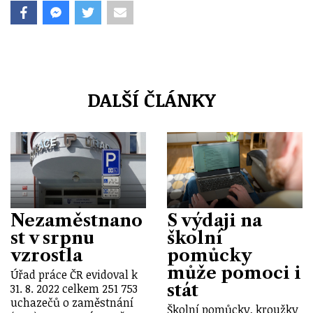
DALŠÍ ČLÁNKY
Nezaměstnano
S výdaji na
st v srpnu
školní
vzrostla
pomůcky
může pomoci i
Úřad práce ČR evidoval k
stát
31. 8. 2022 celkem 251 753
uchazečů o zaměstnání
Školní pomůcky, kroužky